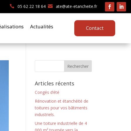
05 62 22 18 64
ate@ate-etancheite.fr
éalisations
Actualités
Contact
Articles récents
Congés d’été
Rénovation et étanchéité de
toitures pour vos bâtiments
industriels.
Une toiture industrielle de 4
000 m² tournée vers la