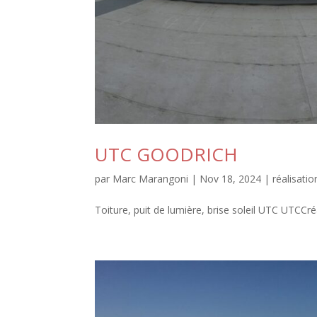
UTC GOODRICH
par
Marc Marangoni
|
Nov 18, 2024
|
réalisatio
Toiture, puit de lumière, brise soleil UTC UTCCréa