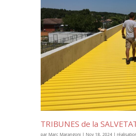
TRIBUNES de la SALVETA
par
Marc Marangoni
|
Nov 18, 2024
|
réalisatio