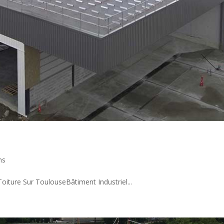
ns
iture Sur ToulouseBâtiment Industriel...