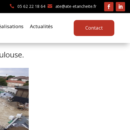
05 62 22 18 64
ate@ate-etancheite.fr
éalisations
Actualités
Contact
ulouse.