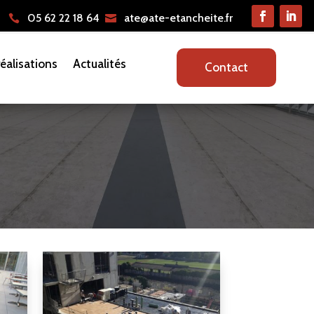
05 62 22 18 64
ate@ate-etancheite.fr
éalisations
Actualités
Contact