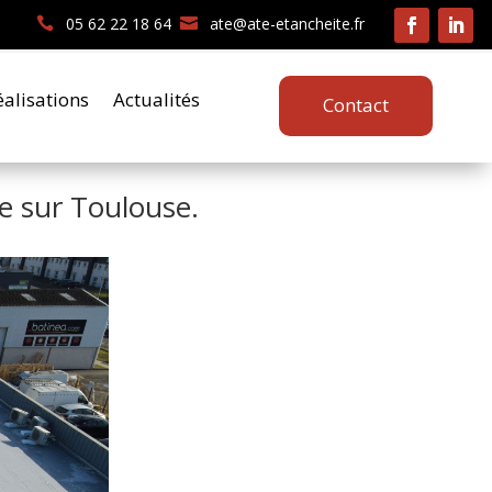
05 62 22 18 64
ate@ate-etancheite.fr
éalisations
Actualités
Contact
te sur Toulouse.